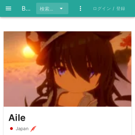
BeatFlare
ログイン / 登録
検索...
Aile
Japan