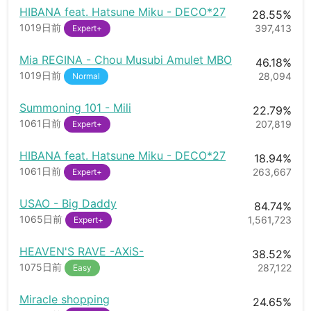
HIBANA feat. Hatsune Miku - DECO*27
28.55%
1019日前
397,413
Expert+
Mia REGINA - Chou Musubi Amulet MBO
46.18%
1019日前
28,094
Normal
Summoning 101 - Mili
22.79%
1061日前
207,819
Expert+
HIBANA feat. Hatsune Miku - DECO*27
18.94%
1061日前
263,667
Expert+
USAO - Big Daddy
84.74%
1065日前
1,561,723
Expert+
HEAVEN'S RAVE -AXiS-
38.52%
1075日前
287,122
Easy
Miracle shopping
24.65%