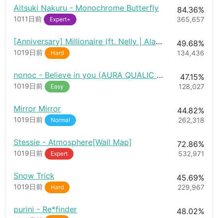
Aitsuki Nakuru - Monochrome Butterfly
84.36%
1011日前
365,657
Expert+
[Anniversary] Millionaire (ft. Nelly | Alan Walker Remix) - Cash Cash & Digital Farm Animals [StyngMe & Skyler Wallace]
49.68%
1019日前
134,436
Hard
nonoc - Believe in you (AURA QUALIC REMIX)
47.15%
1019日前
128,027
Easy
Mirror Mirror
44.82%
1019日前
262,318
Normal
Stessie - Atmosphere[Wall Map]
72.86%
1019日前
532,971
Expert
Snow Trick
45.69%
1019日前
229,967
Hard
purini - Re*finder
48.02%