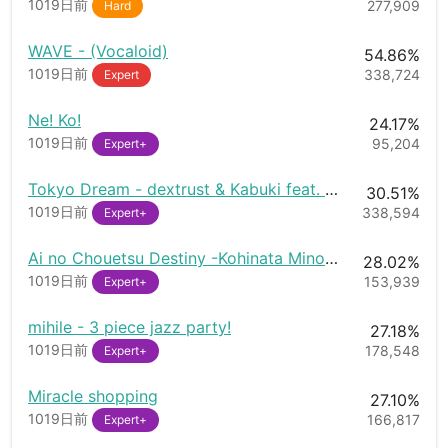
1019日前
277,909
Hard
WAVE - (Vocaloid)
54.86%
1019日前
338,724
Expert
Ne! Ko!
24.17%
1019日前
95,204
Expert+
Tokyo Dream - dextrust & Kabuki feat. Zeru (Kotori Remix) [JERSEYTENSAI Edit]
30.51%
1019日前
338,594
Expert+
Ai no Chouetsu Destiny -Kohinata Minori-
28.02%
1019日前
153,939
Expert+
mihile - 3 piece jazz party!
27.18%
1019日前
178,548
Expert+
Miracle shopping
27.10%
1019日前
166,817
Expert+