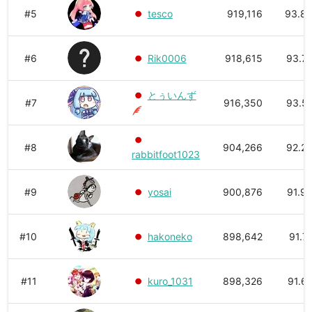
#5
tesco
919,116
93.8
#6
Rik0006
918,615
93.7
とぅいんず
#7
916,350
93.5
#8
904,266
92.2
rabbitfoot1023
#9
yosai
900,876
91.9
#10
hakoneko
898,642
91.7
#11
kuro_1031
898,326
91.6