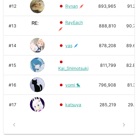
#12
Rynan
893,965
91.2
RayEach
#13
888,810
90.7
#14
yas
878,208
89.6
#15
811,799
82.8
Kai_Shimotsuki
#16
yomi 🐤
796,908
81.3
#17
katsuya
285,219
29.1