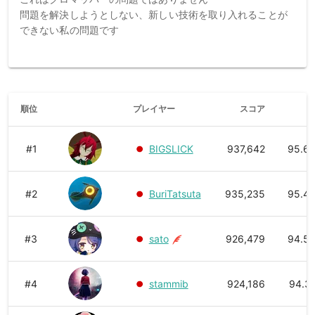
問題を解決しようとしない、新しい技術を取り入れることが
できない私の問題です

このディスクリプションは数日したら消えるでしょう

同じ悩みを持つマッパーが少しでも救われることを願います

多くのマッパーが存在する中で私の譜面を遊んでいただきあ
順位
プレイヤー
スコア
精
#1
BIGSLICK
937,642
95.6
#2
BuriTatsuta
935,235
95.4
#3
sato
926,479
94.5
#4
stammib
924,186
94.3