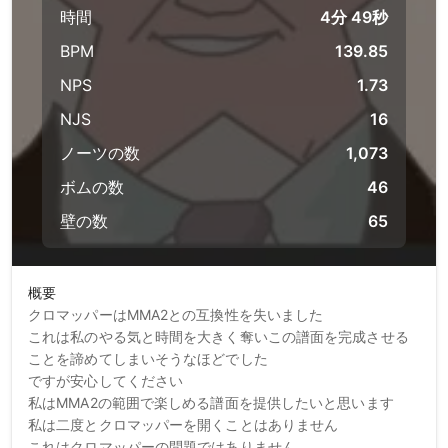
時間
4分 49秒
BPM
139.85
NPS
1.73
NJS
16
ノーツの数
1,073
ボムの数
46
壁の数
65
概要
クロマッパーはMMA2との互換性を失いました

これは私のやる気と時間を大きく奪いこの譜面を完成させる
ことを諦めてしまいそうなほどでした

ですが安心してください

私はMMA2の範囲で楽しめる譜面を提供したいと思います

私は二度とクロマッパーを開くことはありません

これはクロマッパーの問題ではありません
