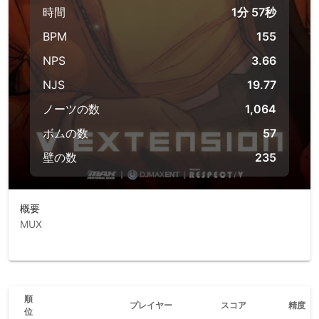
時間
1分 57秒
BPM
155
NPS
3.66
NJS
19.77
ノーツの数
1,064
ボムの数
57
壁の数
235
概要
MUX
順
プレイヤー
スコア
精度
位