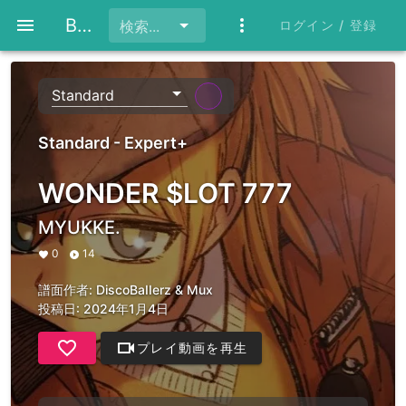
BeatFlare
ログイン / 登録
検索...
Standard
Standard - Expert+
WONDER $LOT 777
MYUKKE.
0
14
譜面作者:
DiscoBaIIerz & Mux
投稿日: 2024年1月4日
プレイ動画を再生