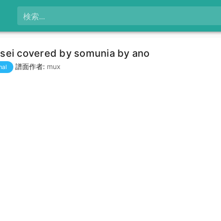
検索...
sei covered by somunia by ano
譜面作者:
mux
mal